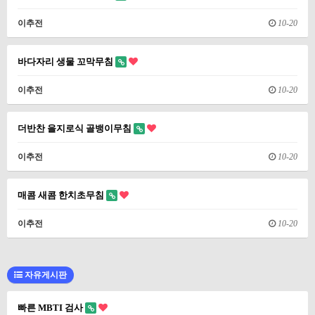
이추전
10-20
바다자리 생물 꼬막무침
이추전
10-20
더반찬 을지로식 골뱅이무침
이추전
10-20
매콤 새콤 한치초무침
이추전
10-20
자유게시판
빠른 MBTI 검사