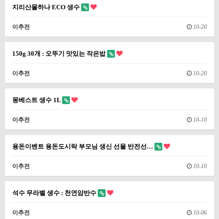
지리산물하나 ECO 생수
이추전
10-20
150g 30개 : 오뚜기 맛있는 작은밥
이추전
10-20
몽베스트 생수 1L
이추전
10-10
용돈이벤트 용돈도시락 부모님 생신 선물 반전선…
이추전
10-10
석수 무라벨 생수 : 천연암반수
이추전
10-06