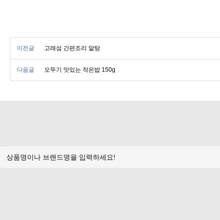
이전글
고래섬 간편조리 알탕
다음글
오뚜기 맛있는 작은밥 150g