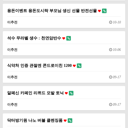
용돈이벤트 용돈도시락 부모님 생신 선물 반전선물
이추전
10-10
석수 무라벨 생수 : 천연암반수
이추전
10-06
식약처 인증 관절엔 콘드로이친 1200
이추전
09-17
알페신 카페인 리퀴드 모발 토닉
이추전
09-17
닥터방기원 나노 버블 클렌징폼