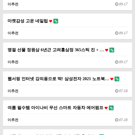
이추전
09-17
마켓감성 고운 네일팁
이추전
09-17
명절 선물 정원삼 6년근 고려홍삼정 365스틱 진 + …
이추전
09-17
웹서핑 인터넷 강의용으로 딱! 삼성전자 2021 노트북…
이추전
07-18
여름 필수템 아이나비 무선 스마트 자동차 에어펌프
이추전
07-18