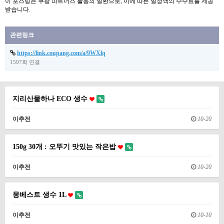
이 포스팅은 쿠팡 파트너스 활동의 일환으로, 이에 따른 일정액의 수수료를 제공
받습니다.
관련링크
https://link.coupang.com/a/9WXlq
1597회 연결
지리산물하나 ECO 생수
이추전
10-20
150g 30개 : 오뚜기 맛있는 작은밥
이추전
10-20
몽베스트 생수 1L
이추전
10-10