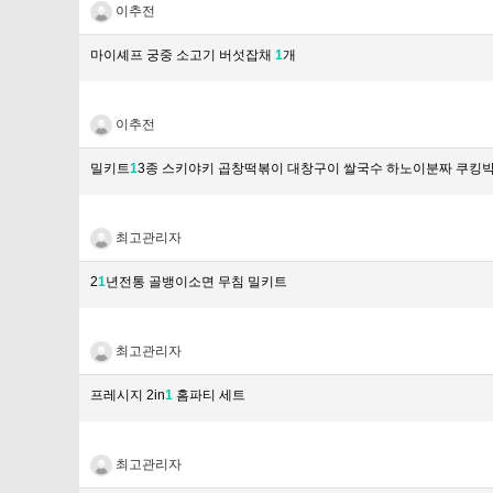
이추전
마이셰프 궁중 소고기 버섯잡채
1
개
이추전
밀키트
1
3종 스키야키 곱창떡볶이 대창구이 쌀국수 하노이분짜 쿠킹
최고관리자
2
1
년전통 골뱅이소면 무침 밀키트
최고관리자
프레시지 2in
1
홈파티 세트
최고관리자