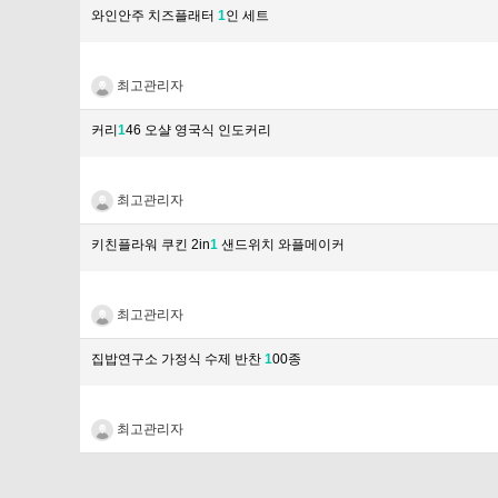
와인안주 치즈플래터
1
인 세트
최고관리자
커리
1
46 오샬 영국식 인도커리
최고관리자
키친플라워 쿠킨 2in
1
샌드위치 와플메이커
최고관리자
집밥연구소 가정식 수제 반찬
1
00종
최고관리자