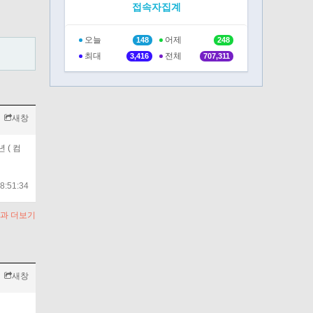
접속자집계
오늘
어제
148
248
최대
전체
3,416
707,311
새창
 ( 컴
8:51:34
과 더보기
새창