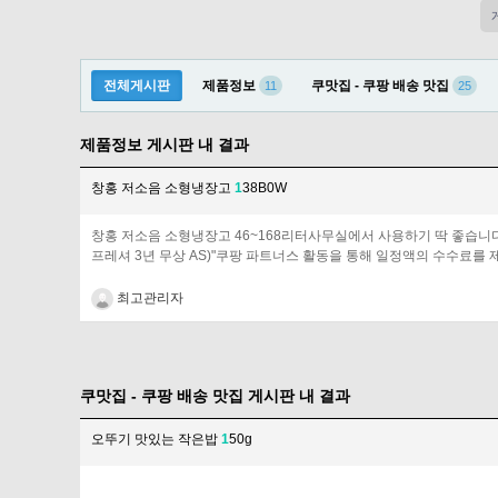
전체게시판
제품정보
쿠맛집 - 쿠팡 배송 맛집
11
25
제품정보 게시판 내 결과
창홍 저소음 소형냉장고
1
38B0W
창홍 저소음 소형냉장고 46~168리터사무실에서 사용하기 딱 좋습니다.사이즈 높
프레셔 3년 무상 AS)"쿠팡 파트너스 활동을 통해 일정액의 수수료를 
최고관리자
쿠맛집 - 쿠팡 배송 맛집 게시판 내 결과
오뚜기 맛있는 작은밥
1
50g