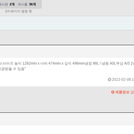
게시판
2개
게시물
36개
2/4 페이지 열람 중
이 1282mm x 너비 474mm x 깊이 498mm냉장 98L / 냉동 40L무상 A/S 2년
제공받을 수 있음"
2022-02-08 1
제품정보
결